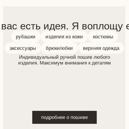
Задайте вопрос лично
и следите за соц. сетями
+
7 (924) 215-50-93
matskevich-design@yandex.ru