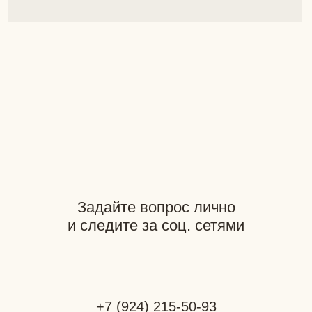
Покупателям
Навигация
Доставка
Каталог
Гид по размерам
Индивидуальный
Способы оплаты
пошив
Возврат
О бренде
Документация
Разработка сайта: GutovDesign
Фотограф: Наталья Мацкевич
*Компания Meta является
экстремистской организацией
на территории РФ