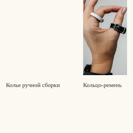
 вас есть идея. Я воплощу её
рубашки
изделия из кожи
костюмы
аксессуары
брюки/юбки
верхняя одежда
Индивидуальный ручной пошив любого
изделия. Максимум внимания к деталям
Колье ручной сборки
Кольцо-ремень
подробнее о пошиве