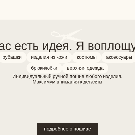
 есть идея. Я воплощу её
ки
изделия из кожи
костюмы
аксессуары
брюки/юбки
верхняя одежда
ндивидуальный ручной пошив любого изделия.
Максимум внимания к деталям
подробнее о пошиве