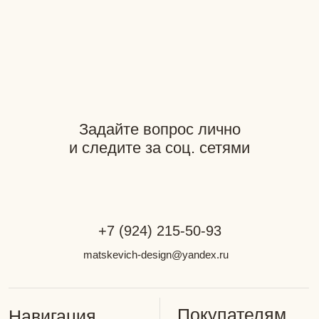
Возврат
О бренде
Документация
Разработка сайта: GutovDesign
Фотограф: Наталья Мацкевич
*Компания Meta является
экстремистской организацией
на территории РФ