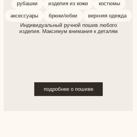
Задайте вопрос лично
и следите за соц. сетями
+
7 (924) 215-50-93
matskevich-design@yandex.ru
Покупателям
Навигация
Доставка
Каталог
Гид по размерам
Индивидуальный
Способы оплаты
пошив