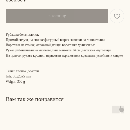
в корзину
Рубашка белая хлопок
Прямой силуэт, на спинке фигурный вырез ,завязки на линии талии
Воротник на стойке, отложной ,концы воротника удлиненные
Рукав рубашечный на манжете,лина манжета 14 см ,застежка -пуговицы
На правом рукаве кролик , нарисован акриловыми красками, устойчив к стирке
Ткань: хлопок ,эластан
lwh: 35x26x5 mm
Weight: 350 g
Вам так же понравится