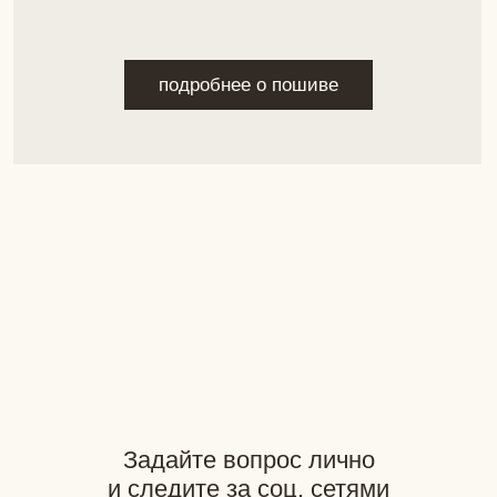
+
7 (924) 215-50-93
matskevich-design@yandex.ru
Покупателям
Навигация
Доставка
Каталог
Гид по размерам
Индивидуальный
Способы оплаты
пошив
Возврат
О бренде
Документация
Разработка сайта: GutovDesign
Фотограф: Наталья Мацкевич
*Компания Meta является
экстремистской организацией
на территории РФ