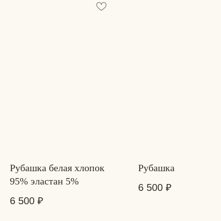
 вас есть идея. Я воплощу её
рубашки
изделия из кожи
костюмы
аксессуары
брюки/юбки
верхняя одежда
Рубашка белая хлопок
Рубашка
Индивидуальный ручной пошив любого
95% эластан 5%
изделия. Максимум внимания к деталям
6 500
₽
6 500
₽