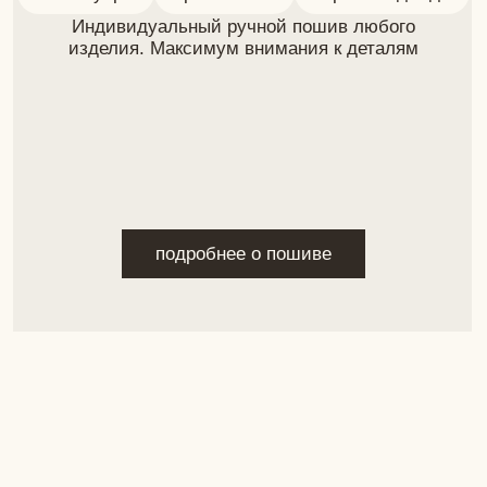
Задайте вопрос лично
и следите за соц. сетями
+
7 (924) 215-50-93
matskevich-design@yandex.ru
Покупателям
Навигация
Доставка
Каталог
Гид по размерам
Индивидуальный
Способы оплаты
пошив
Возврат
О бренде