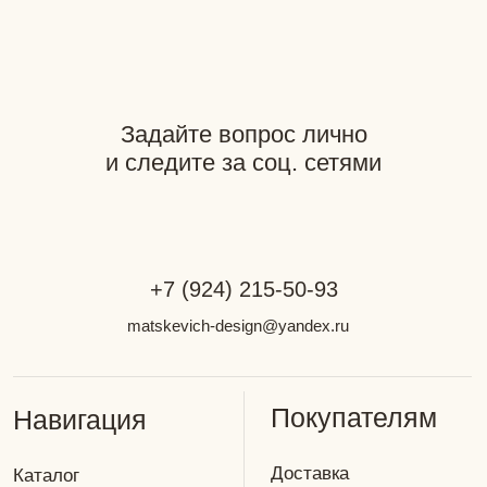
Документация
Разработка сайта: GutovDesign
Фотограф: Наталья Мацкевич
*Компания Meta является
экстремистской организацией
на территории РФ