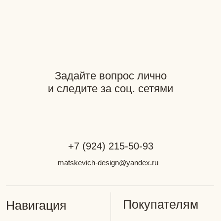
matskevich-design@yandex.ru
Покупателям
Навигация
Доставка
Каталог
Гид по размерам
Индивидуальный
Способы оплаты
пошив
Возврат
О бренде
Документация
Разработка сайта: GutovDesign
Фотограф: Наталья Мацкевич
*Компания Meta является
экстремистской организацией
на территории РФ