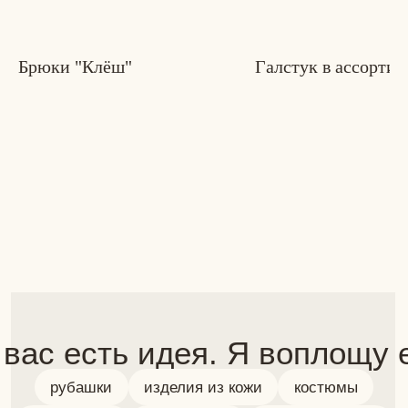
 вас есть идея. Я воплощу её
Брюки "Клёш"
Галстук в ассорти
рубашки
изделия из кожи
костюмы
аксессуары
брюки/юбки
верхняя одежда
Индивидуальный ручной пошив любого
изделия. Максимум внимания к деталям
подробнее о пошиве