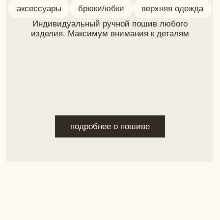
Задайте вопрос лично
и следите за соц. сетями
+
7 (924) 215-50-93
matskevich-design@yandex.ru
Покупателям
Навигация
Доставка
Каталог
Гид по размерам
Индивидуальный
Способы оплаты
пошив
Возврат
О бренде