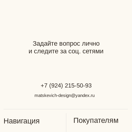
Документация
Разработка сайта: GutovDesign
Фотограф: Наталья Мацкевич
*Компания Meta является
экстремистской организацией
на территории РФ